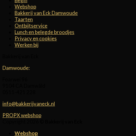
Begin
Webshop
Bakkerij van Eck Damwoude
Taarten
Ontbijtservice
Lunch en belegde broodjes
Privacy en cookies
Werken bij
Bakkerij van Eck
Damwoude:
Foarwei 96
9104 CA Damwâld
0511-421 228
info@bakkerijvaneck.nl
PROPX webshop
Copyright 2026 ©
Bakkerij van Eck
Webshop