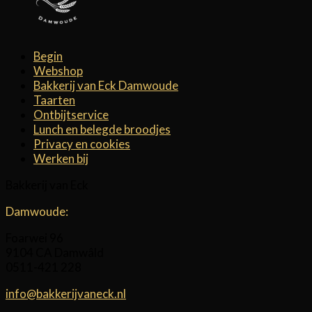
Begin
Webshop
Bakkerij van Eck Damwoude
Taarten
Ontbijtservice
Lunch en belegde broodjes
Privacy en cookies
Werken bij
Bakkerij van Eck
Damwoude:
Foarwei 96
9104 CA Damwâld
0511-421 228
info@bakkerijvaneck.nl