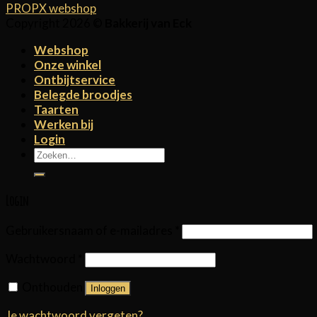
PROPX webshop
Copyright 2026 ©
Bakkerij van Eck
Webshop
Onze winkel
Ontbijtservice
Belegde broodjes
Taarten
Werken bij
Login
Zoeken
naar:
Login
Gebruikersnaam of e-mailadres
*
Wachtwoord
*
Onthouden
Inloggen
Je wachtwoord vergeten?