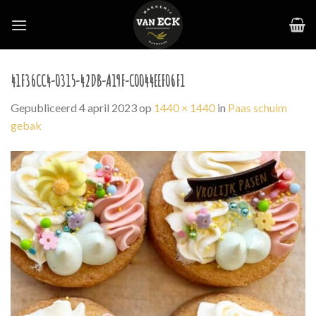
Skip
to
content
41F36CC4-0315-42DB-A19F-C0044EEF06F1
Gepubliceerd
4 april 2023
op
1440 × 1440
in
Paas schuim
gebak