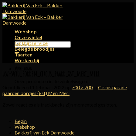
Skip
to
content
Webshop
Onze winkel
Ontbijtservice
Zoeken
Belegde broodjes
naar:
Taarten
Werken bij
Winkelwagen
057-5430_borden_circus_paard_8st_meri_meri
Geen producten in de winkelwagen.
Gepubliceerd
1 februari 2022
op
700 × 700
in
Circus parade
paarden bordjes (8st) Meri Meri
Zowel reacties als trackbacks zijn momenteel gesloten.
Begin
Webshop
Bakkerij van Eck Damwoude