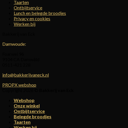
Taarten
Ontbijtservice
Lunch en belegde broodjes
Privacy en cookies
Werken bij
Bakkerij van Eck
Damwoude:
Foarwei 96
9104 CA Damwâld
0511-421 228
info@bakkerijvaneck.nl
PROPX webshop
Copyright 2026 ©
Bakkerij van Eck
Webshop
Onze winkel
Ontbijtservice
Belegde broodjes
Taarten
Werken bij