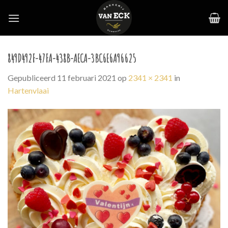
Skip
to
content
849D492F-47FA-438B-AECA-3BC6E6A96625
Gepubliceerd
11 februari 2021
op
2341 × 2341
in
Hartenvlaai