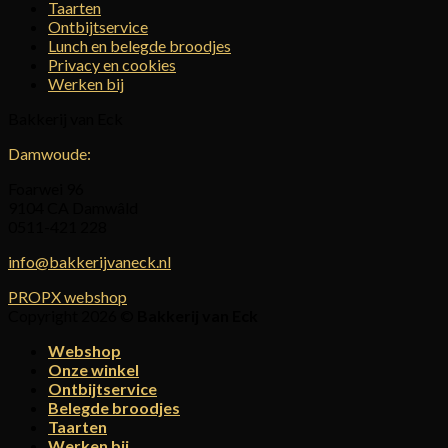
Taarten
Ontbijtservice
Lunch en belegde broodjes
Privacy en cookies
Werken bij
Bakkerij van Eck
Damwoude:
Foarwei 96
9104 CA Damwâld
0511-421 228
info@bakkerijvaneck.nl
PROPX webshop
Copyright 2026 ©
Bakkerij van Eck
Webshop
Onze winkel
Ontbijtservice
Belegde broodjes
Taarten
Werken bij