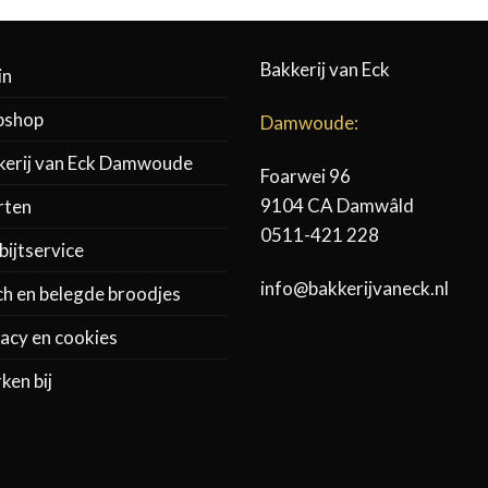
Bakkerij van Eck
in
shop
Damwoude:
kerij van Eck Damwoude
Foarwei 96
9104 CA Damwâld
rten
0511-421 228
ijtservice
info@bakkerijvaneck.nl
ch en belegde broodjes
acy en cookies
ken bij