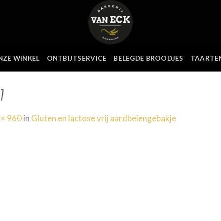
NZE WINKEL
ONTBIJTSERVICE
BELEGDE BROODJES
TAARTE
7
 × 960
in
Gluten en lactose vrij aardbeiengebakje