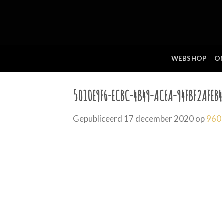
Skip
to
content
WEBSHOP
O
5010E9F6-ECBC-4B49-AC6A-94FBF2AFEB4
Gepubliceerd
17 december 2020
op
960