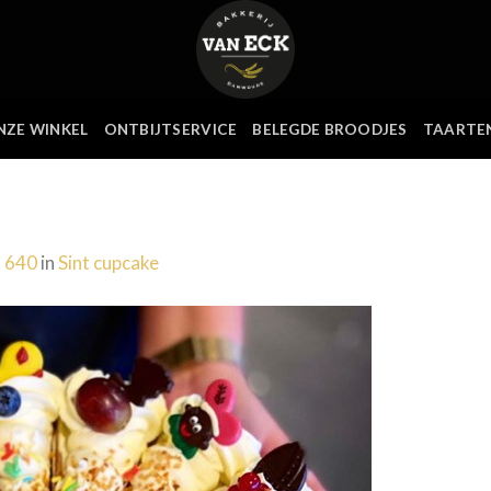
NZE WINKEL
ONTBIJTSERVICE
BELEGDE BROODJES
TAARTE
× 640
in
Sint cupcake