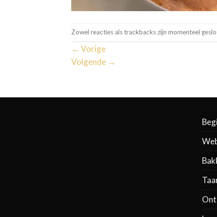
Zowel reacties als trackbacks zijn momenteel geslo
←
Vorige
Volgende
→
Beg
Web
Bak
Taa
Ontb