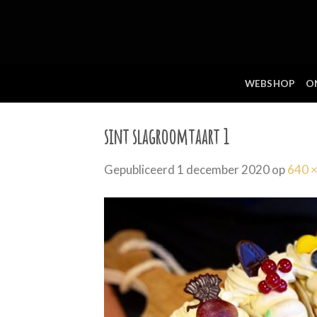
Skip
to
content
WEBSHOP
O
sint slagroomtaart 1
Gepubliceerd
1 december 2020
op
640 