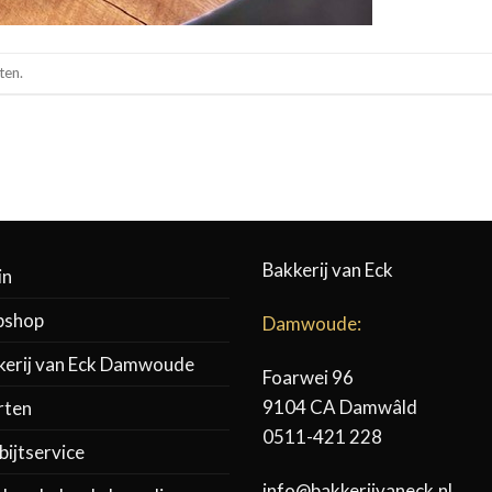
ten.
Bakkerij van Eck
in
shop
Damwoude:
kerij van Eck Damwoude
Foarwei 96
9104 CA Damwâld
rten
0511-421 228
ijtservice
info@bakkerijvaneck.nl