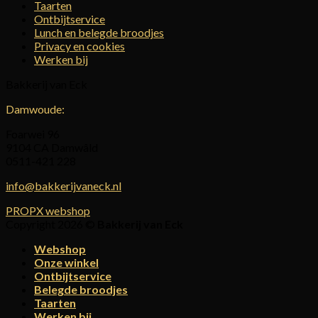
Taarten
Ontbijtservice
Lunch en belegde broodjes
Privacy en cookies
Werken bij
Bakkerij van Eck
Damwoude:
Foarwei 96
9104 CA Damwâld
0511-421 228
info@bakkerijvaneck.nl
PROPX webshop
Copyright 2026 ©
Bakkerij van Eck
Webshop
Onze winkel
Ontbijtservice
Belegde broodjes
Taarten
Werken bij