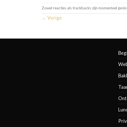
Zowel reacties als trackbacks zijn momenteel geslo
←
Vorige
Beg
Web
Bak
Taa
Ontb
Lun
Priv