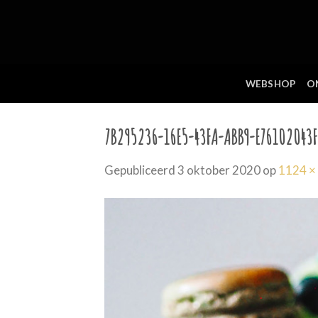
Skip
to
content
WEBSHOP
O
7B295236-16E5-43FA-ABB9-E76102043F
Gepubliceerd
3 oktober 2020
op
1124 ×