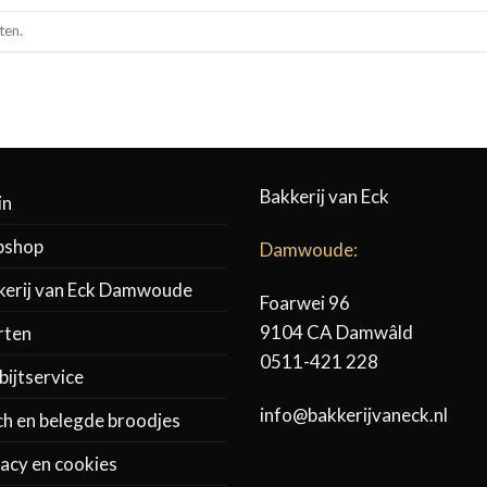
ten.
Bakkerij van Eck
in
shop
Damwoude:
kerij van Eck Damwoude
Foarwei 96
9104 CA Damwâld
rten
0511-421 228
ijtservice
info@bakkerijvaneck.nl
ch en belegde broodjes
acy en cookies