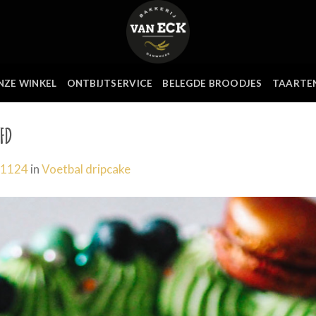
NZE WINKEL
ONTBIJTSERVICE
BELEGDE BROODJES
TAARTE
FD
 1124
in
Voetbal dripcake