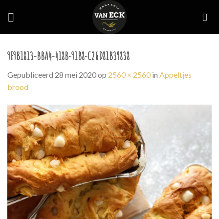
Skip
to
content
9F9B1813-BBA4-418B-91B8-C26D81B39838
Gepubliceerd
28 mei 2020
op
2560 × 2560
in
Appeltjes
brood