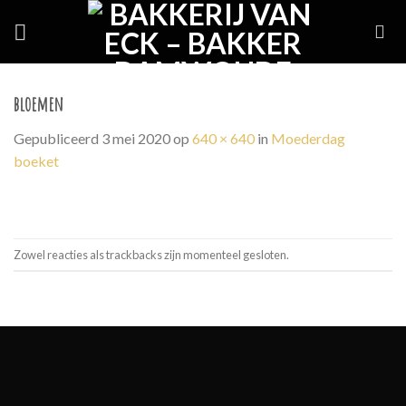
Skip
to
content
bloemen
Gepubliceerd
3 mei 2020
op
640 × 640
in
Moederdag
boeket
Zowel reacties als trackbacks zijn momenteel gesloten.