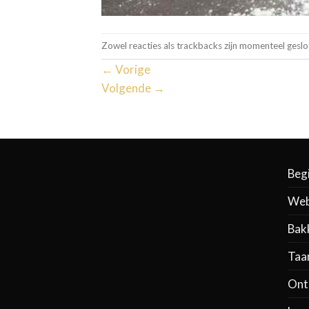
Zowel reacties als trackbacks zijn momenteel geslo
←
Vorige
Volgende
→
Beg
Web
Bak
Taa
Ontb