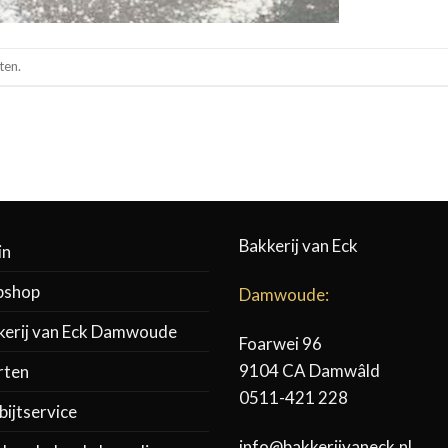
ten.
Bakkerij van Eck
in
shop
Damwoude:
kerij van Eck Damwoude
Foarwei 96
9104 CA Damwâld
rten
0511-421 228
ijtservice
info@bakkerijvaneck.nl