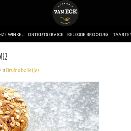
NZE WINKEL
ONTBIJTSERVICE
BELEGDE BROODJES
TAARTE
AE2
0
in
Bruine bolletjes