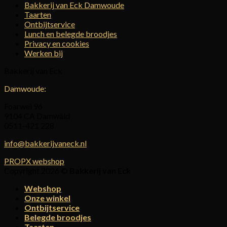
Bakkerij van Eck Damwoude
Taarten
Ontbijtservice
Lunch en belegde broodjes
Privacy en cookies
Werken bij
Bakkerij van Eck
Damwoude:
Foarwei 96
9104 CA Damwâld
0511-421 228
info@bakkerijvaneck.nl
PROPX webshop
Copyright 2026 ©
Bakkerij van Eck
Webshop
Onze winkel
Ontbijtservice
Belegde broodjes
Taarten