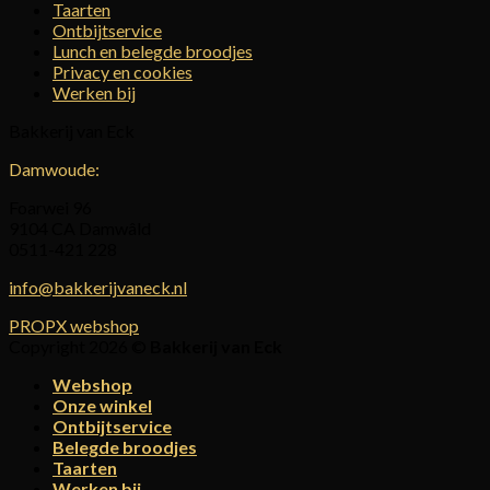
Taarten
Ontbijtservice
Lunch en belegde broodjes
Privacy en cookies
Werken bij
Bakkerij van Eck
Damwoude:
Foarwei 96
9104 CA Damwâld
0511-421 228
info@bakkerijvaneck.nl
PROPX webshop
Copyright 2026 ©
Bakkerij van Eck
Webshop
Onze winkel
Ontbijtservice
Belegde broodjes
Taarten
Werken bij