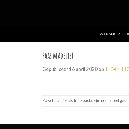
Skip
to
content
WEBSHOP
O
paas madelief
Gepubliceerd
6 april 2020
op
1124 × 11
Zowel reacties als trackbacks zijn momenteel geslo