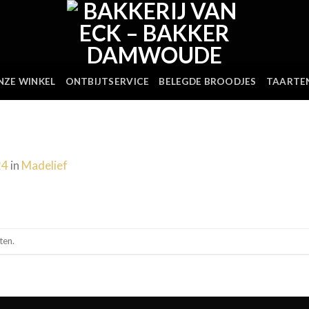
NZE WINKEL
ONTBIJTSERVICE
BELEGDE BROODJES
TAARTE
24
in
Madelief
ten.