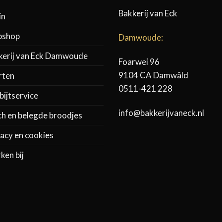
Bakkerij van Eck
in
shop
Damwoude:
kerij van Eck Damwoude
Foarwei 96
9104 CA Damwâld
rten
0511-421 228
ijtservice
info@bakkerijvaneck.nl
ch en belegde broodjes
acy en cookies
ken bij