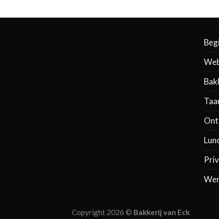
Beg
Web
Bak
Taa
Ontb
Lun
Priv
Wer
Copyright 2026 ©
Bakkerij van Eck