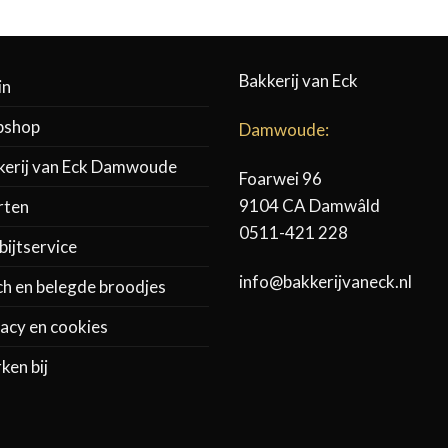
Bakkerij van Eck
in
shop
Damwoude:
kerij van Eck Damwoude
Foarwei 96
9104 CA Damwâld
rten
0511-421 228
ijtservice
info@bakkerijvaneck.nl
ch en belegde broodjes
acy en cookies
ken bij