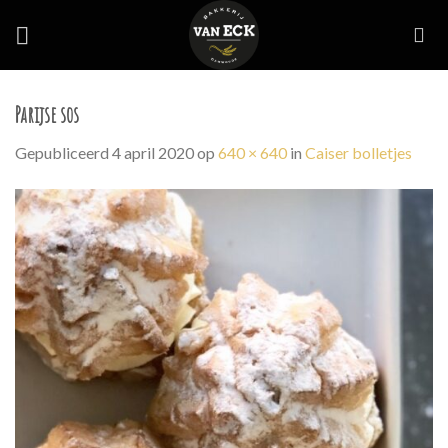
Skip
to
content
Parijse sos
Gepubliceerd
4 april 2020
op
640 × 640
in
Caiser bolletjes