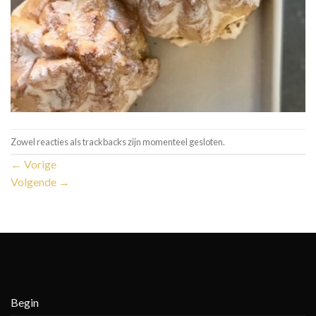
Zowel reacties als trackbacks zijn momenteel gesloten.
←
Vorige
Volgende
→
Begin