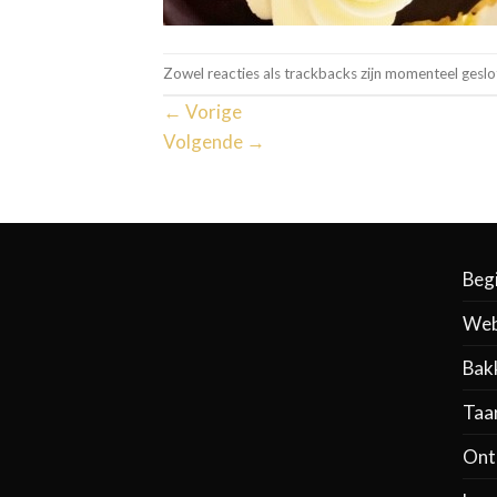
Zowel reacties als trackbacks zijn momenteel geslo
←
Vorige
Volgende
→
Beg
Web
Bak
Taa
Ontb