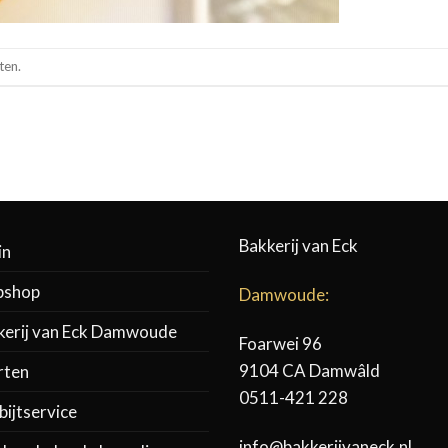
ten.
Bakkerij van Eck
in
shop
Damwoude:
kerij van Eck Damwoude
Foarwei 96
9104 CA Damwâld
rten
0511-421 228
ijtservice
info@bakkerijvaneck.nl