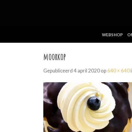
Skip
to
content
WEBSHOP
O
moorkop
Gepubliceerd
4 april 2020
op
640 × 640