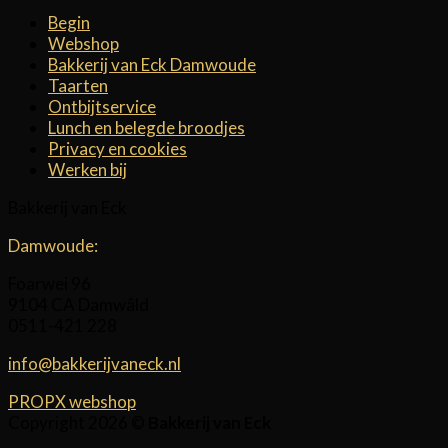
Begin
Webshop
Bakkerij van Eck Damwoude
Taarten
Ontbijtservice
Lunch en belegde broodjes
Privacy en cookies
Werken bij
Bakkerij van Eck
Damwoude:
Foarwei 96
9104 CA Damwâld
0511-421 228
info@bakkerijvaneck.nl
PROPX webshop
Copyright 2026 ©
Bakkerij van Eck