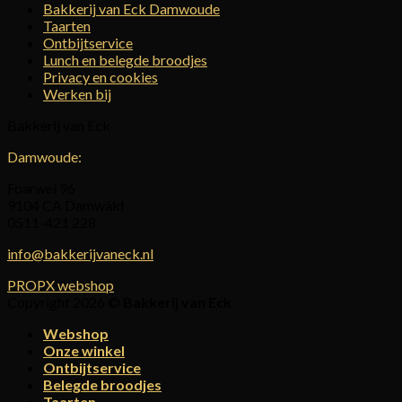
Bakkerij van Eck Damwoude
Taarten
Ontbijtservice
Lunch en belegde broodjes
Privacy en cookies
Werken bij
Bakkerij van Eck
Damwoude:
Foarwei 96
9104 CA Damwâld
0511-421 228
info@bakkerijvaneck.nl
PROPX webshop
Copyright 2026 ©
Bakkerij van Eck
Webshop
Onze winkel
Ontbijtservice
Belegde broodjes
Taarten