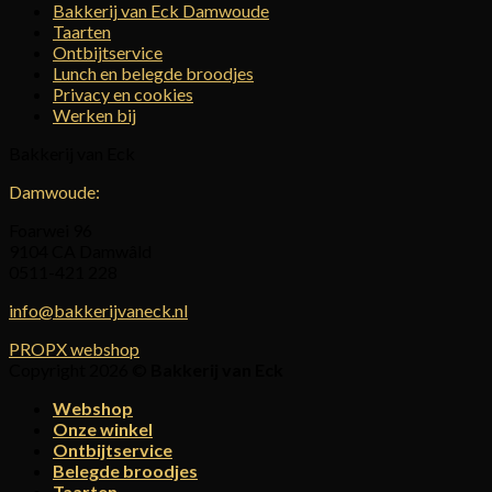
Bakkerij van Eck Damwoude
Taarten
Ontbijtservice
Lunch en belegde broodjes
Privacy en cookies
Werken bij
Bakkerij van Eck
Damwoude:
Foarwei 96
9104 CA Damwâld
0511-421 228
info@bakkerijvaneck.nl
PROPX webshop
Copyright 2026 ©
Bakkerij van Eck
Webshop
Onze winkel
Ontbijtservice
Belegde broodjes
Taarten