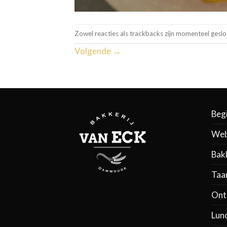
Zowel reacties als trackbacks zijn momenteel geslo
Volgende
→
Beg
Web
Bak
Taa
Ontb
Lun