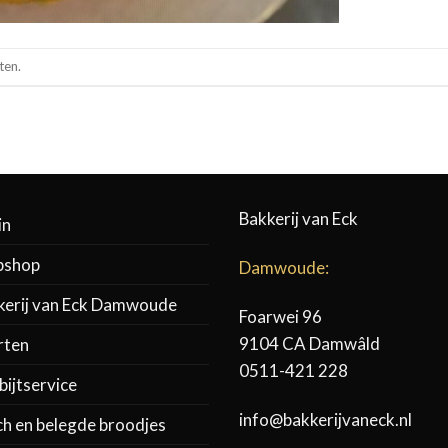
ten.
Bakkerij van Eck
in
shop
Damwoude:
kerij van Eck Damwoude
Foarwei 96
9104 CA Damwâld
rten
0511-421 228
ijtservice
info@bakkerijvaneck.nl
ch en belegde broodjes