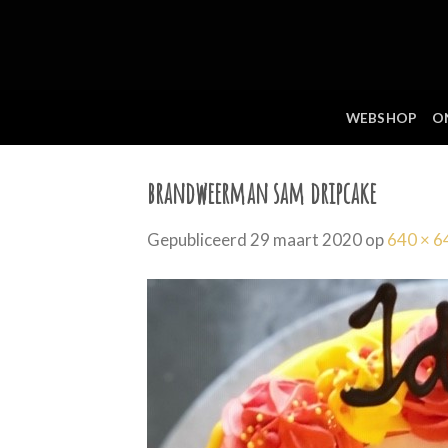
Skip
to
content
WEBSHOP
O
brandweerman sam dripcake
Gepubliceerd
29 maart 2020
op
640 × 6