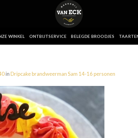
NZE WINKEL
ONTBIJTSERVICE
BELEGDE BROODJES
TAARTE
40
in
Dripcake brandweerman Sam 14-16 personen