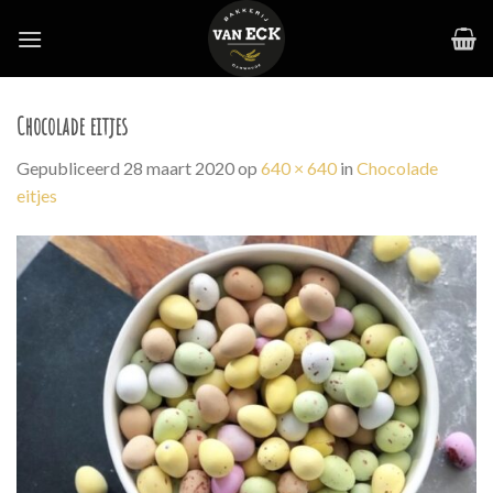
Skip
to
content
Chocolade eitjes
Gepubliceerd
28 maart 2020
op
640 × 640
in
Chocolade
eitjes