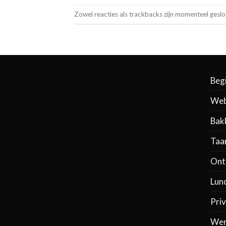
Zowel reacties als trackbacks zijn momenteel geslo
Beg
Web
Bak
Taa
Ontb
Lun
Priv
Wer