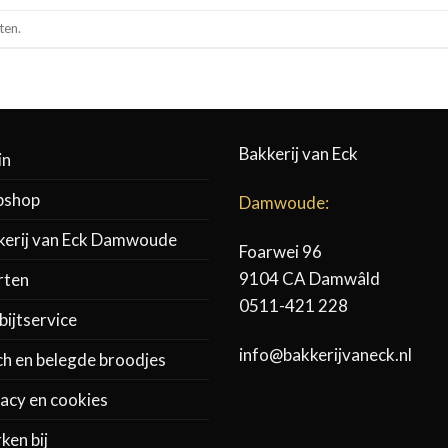
ten.
Bakkerij van Eck
in
shop
Damwoude:
kerij van Eck Damwoude
Foarwei 96
9104 CA Damwâld
rten
0511-421 228
ijtservice
info@bakkerijvaneck.nl
ch en belegde broodjes
acy en cookies
ken bij