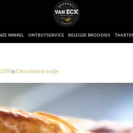
NZE WINKEL
ONTBIJTSERVICE
BELEGDE BROODJES
TAARTE
 1239
in
Chocolade broodje