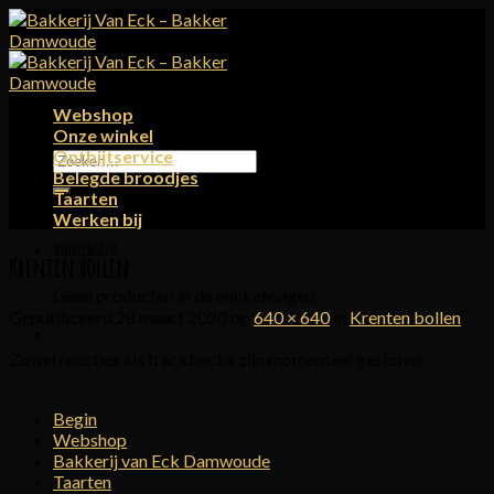
Skip
to
content
Webshop
Onze winkel
Ontbijtservice
Zoeken
Belegde broodjes
naar:
Taarten
Werken bij
Winkelwagen
Krenten bollen
Geen producten in de winkelwagen.
Gepubliceerd
28 maart 2020
op
640 × 640
in
Krenten bollen
Zowel reacties als trackbacks zijn momenteel gesloten.
Begin
Webshop
Bakkerij van Eck Damwoude
Taarten