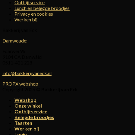
Ontbijtservice
Lunch en belegde broodjes
Privacy en cookies
Werken bij
Bakkerij van Eck
Damwoude:
Foarwei 96
9104 CA Damwâld
0511-421 228
info@bakkerijvaneck.nl
PROPX webshop
Copyright 2026 ©
Bakkerij van Eck
Webshop
Onze winkel
Ontbijtservice
Belegde broodjes
Taarten
Werken bij
Login