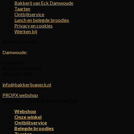
Bakkerij van Eck Damwoude
Taarten
Ontbijtservice
Lunch en belegde broodjes
Privacy en cookies
Werken bij
Bakkerij van Eck
Damwoude:
Foarwei 96
9104 CA Damwâld
0511-421 228
info@bakkerijvaneck.nl
PROPX webshop
Copyright 2026 ©
Bakkerij van Eck
Webshop
Onze winkel
Ontbijtservice
Belegde broodjes
Taarten