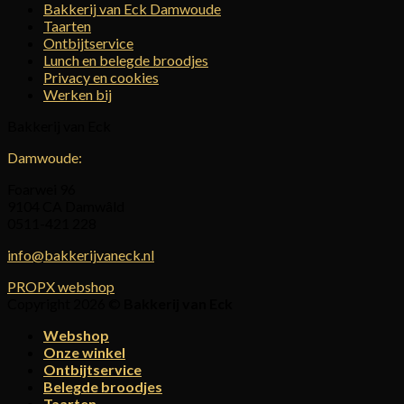
Bakkerij van Eck Damwoude
Taarten
Ontbijtservice
Lunch en belegde broodjes
Privacy en cookies
Werken bij
Bakkerij van Eck
Damwoude:
Foarwei 96
9104 CA Damwâld
0511-421 228
info@bakkerijvaneck.nl
PROPX webshop
Copyright 2026 ©
Bakkerij van Eck
Webshop
Onze winkel
Ontbijtservice
Belegde broodjes
Taarten