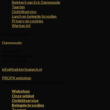
Bakkerij van Eck Damwoude
Taarten
Ontbijtservice
Lunch en belegde broodjes
Privacy en cookies
Werken bij
Bakkerij van Eck
Damwoude:
Foarwei 96
9104 CA Damwâld
0511-421 228
info@bakkerijvaneck.nl
PROPX webshop
Copyright 2026 ©
Bakkerij van Eck
Webshop
Onze winkel
Ontbijtservice
Belegde broodjes
Taarten