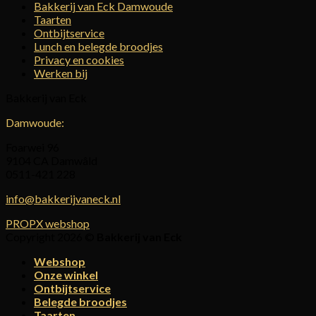
Bakkerij van Eck Damwoude
Taarten
Ontbijtservice
Lunch en belegde broodjes
Privacy en cookies
Werken bij
Bakkerij van Eck
Damwoude:
Foarwei 96
9104 CA Damwâld
0511-421 228
info@bakkerijvaneck.nl
PROPX webshop
Copyright 2026 ©
Bakkerij van Eck
Webshop
Onze winkel
Ontbijtservice
Belegde broodjes
Taarten