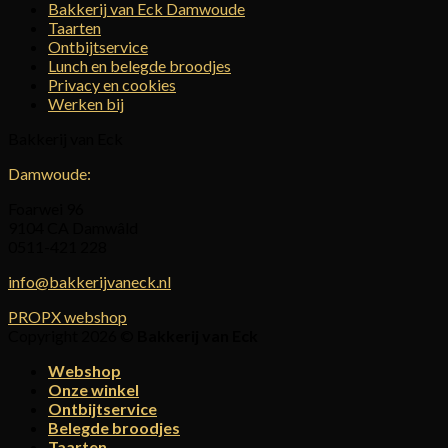
Bakkerij van Eck Damwoude
Taarten
Ontbijtservice
Lunch en belegde broodjes
Privacy en cookies
Werken bij
Bakkerij van Eck
Damwoude:
Foarwei 96
9104 CA Damwâld
0511-421 228
info@bakkerijvaneck.nl
PROPX webshop
Copyright 2026 ©
Bakkerij van Eck
Webshop
Onze winkel
Ontbijtservice
Belegde broodjes
Taarten