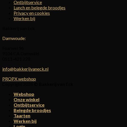
Ontbijtservice
Lunch en belegde broodjes
Privacy en cookies
Werken bij
Bakkerij van Eck
Damwoude:
Foarwei 96
9104 CA Damwâld
0511-421 228
info@bakkerijvaneck.nl
PROPX webshop
Copyright 2026 ©
Bakkerij van Eck
Webshop
Onze winkel
Ontbijtservice
Belegde broodjes
Taarten
Werken bij
Login