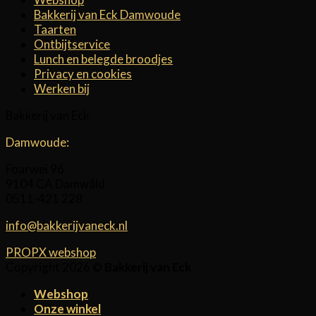
Bakkerij van Eck Damwoude
Taarten
Ontbijtservice
Lunch en belegde broodjes
Privacy en cookies
Werken bij
Bakkerij van Eck
Damwoude:
Foarwei 96
9104 CA Damwâld
0511-421 228
info@bakkerijvaneck.nl
PROPX webshop
Copyright 2026 ©
Bakkerij van Eck
Webshop
Onze winkel