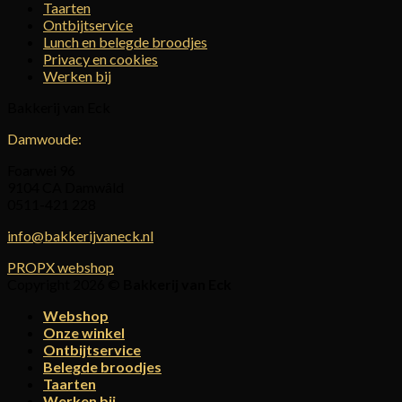
Taarten
Ontbijtservice
Lunch en belegde broodjes
Privacy en cookies
Werken bij
Bakkerij van Eck
Damwoude:
Foarwei 96
9104 CA Damwâld
0511-421 228
info@bakkerijvaneck.nl
PROPX webshop
Copyright 2026 ©
Bakkerij van Eck
Webshop
Onze winkel
Ontbijtservice
Belegde broodjes
Taarten
Werken bij