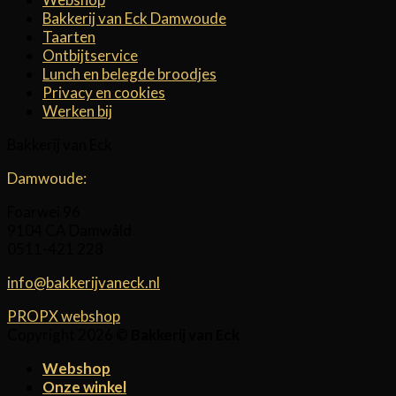
Bakkerij van Eck Damwoude
Taarten
Ontbijtservice
Lunch en belegde broodjes
Privacy en cookies
Werken bij
Bakkerij van Eck
Damwoude:
Foarwei 96
9104 CA Damwâld
0511-421 228
info@bakkerijvaneck.nl
PROPX webshop
Copyright 2026 ©
Bakkerij van Eck
Webshop
Onze winkel