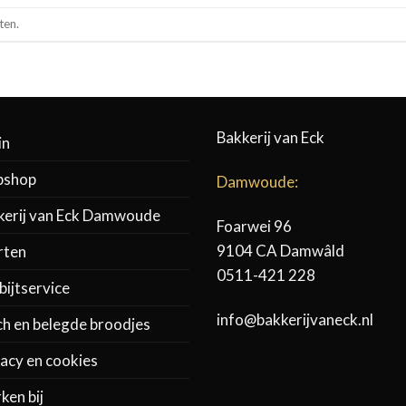
ten.
Bakkerij van Eck
in
shop
Damwoude:
kerij van Eck Damwoude
Foarwei 96
9104 CA Damwâld
rten
0511-421 228
ijtservice
info@bakkerijvaneck.nl
ch en belegde broodjes
acy en cookies
ken bij