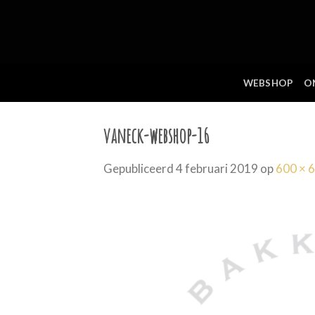
Skip
to
content
WEBSHOP
O
vaneck-webshop-16
Gepubliceerd
4 februari 2019
op
600 × 