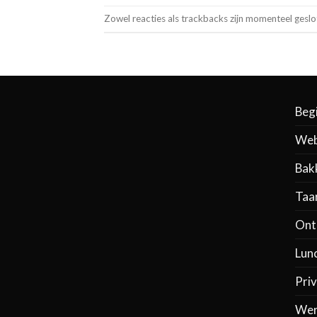
Zowel reacties als trackbacks zijn momenteel geslo
Beg
Web
Bak
Taa
Ontb
Lun
Priv
Wer