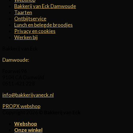
Bakkerij van Eck Damwoude
Taarten
Ontbijtservice
Lunch en belegde broodjes
Privacy en cookies
Werken bij
Bakkerij van Eck
Damwoude:
Foarwei 96
9104 CA Damwâld
0511-421 228
info@bakkerijvaneck.nl
PROPX webshop
Copyright 2026 ©
Bakkerij van Eck
Webshop
Onze winkel