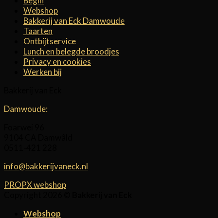
Begin
Webshop
Bakkerij van Eck Damwoude
Taarten
Ontbijtservice
Lunch en belegde broodjes
Privacy en cookies
Werken bij
Bakkerij van Eck
Damwoude:
Foarwei 96
9104 CA Damwâld
0511-421 228
info@bakkerijvaneck.nl
PROPX webshop
Copyright 2026 ©
Bakkerij van Eck
Webshop