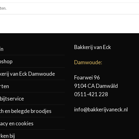
ten.
Bakkerij van Eck
in
shop
Damwoude:
kerij van Eck Damwoude
Foarwei 96
9104 CA Damwâld
rten
0511-421 228
ijtservice
info@bakkerijvaneck.nl
ch en belegde broodjes
acy en cookies
ken bij