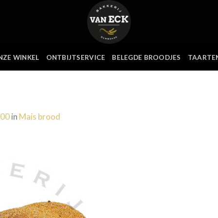
NZE WINKEL
ONTBIJTSERVICE
BELEGDE BROODJES
TAARTE
600
in
Mais brood