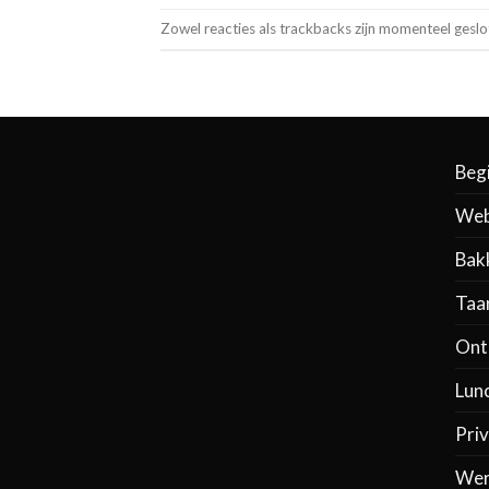
Zowel reacties als trackbacks zijn momenteel geslo
Beg
Web
Bak
Taa
Ontb
Lun
Priv
Wer