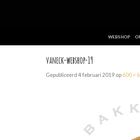
Skip
to
content
WEBSHOP
O
vaneck-webshop-19
Gepubliceerd
4 februari 2019
op
600 × 